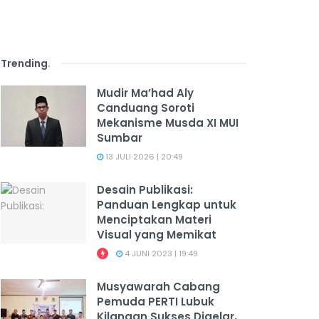
Trending
.
Mudir Ma’had Aly
Canduang Soroti
Mekanisme Musda XI MUI
Sumbar
13 JULI 2026 | 20:49
Desain Publikasi:
Panduan Lengkap untuk
Menciptakan Materi
Visual yang Memikat
4 JUNI 2023 | 19:49
Musyawarah Cabang
Pemuda PERTI Lubuk
Kilangan Sukses Digelar,