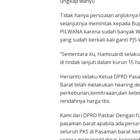
ungkap wahyu
Tidak hanya persoalan anjloknya 
selanjutnya memintak kepada Bu
PILWANA karena sudah banyak Wal
yang sudah berkali-kali ganti PJS 
“Sementara itu, Hamsuardi selak
di tindak lanjuti dalam kurun 15 
Herianto selaku Ketua DPRD Pa
Barat telah melakukan hearing de
perkebunan,kemitraaan,dan keter
rendahnya harga tbs.
Kami dari DPRD Pasbar Dengan fu
pasaman barat apabila ada penur
seluruh PKS di Pasaman barat kem
segera memanggil dinas koperin