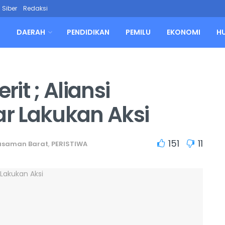
Siber
Redaksi
L
DAERAH
PENDIDIKAN
PEMILU
EKONOMI
H
it ; Aliansi
r Lakukan Aksi
151
11
asaman Barat
,
PERISTIWA