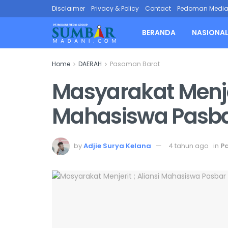
Disclaimer
Privacy & Policy
Contact
Pedoman Media 
BERANDA
NASIONA
Home
DAERAH
Pasaman Barat
Masyarakat Menjer
Mahasiswa Pasba
by
Adjie Surya Kelana
4 tahun ago
in
P