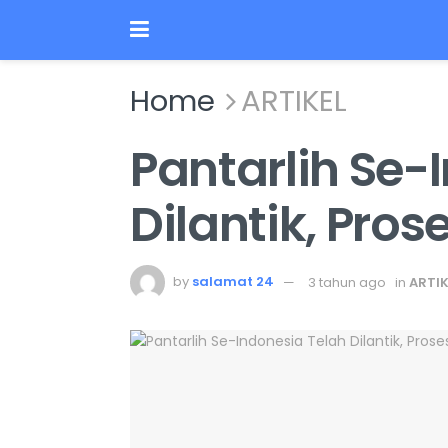
Home
ARTIKEL
Pantarlih Se-
Dilantik, Pros
by
salamat 24
3 tahun ago
in
ARTIK