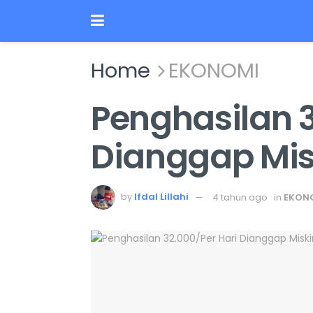
Home
EKONOMI
Penghasilan 3
Dianggap Mis
by
Ifdal Lillahi
4 tahun ago
in
EKON