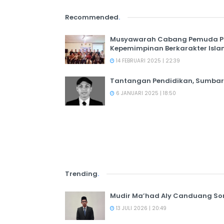
Recommended
.
Musyawarah Cabang Pemuda PER
Kepemimpinan Berkarakter Isl
14 FEBRUARI 2025 | 22:39
Tantangan Pendidikan, Sumbar 
6 JANUARI 2025 | 18:50
Trending
.
Mudir Ma’had Aly Canduang So
13 JULI 2026 | 20:49