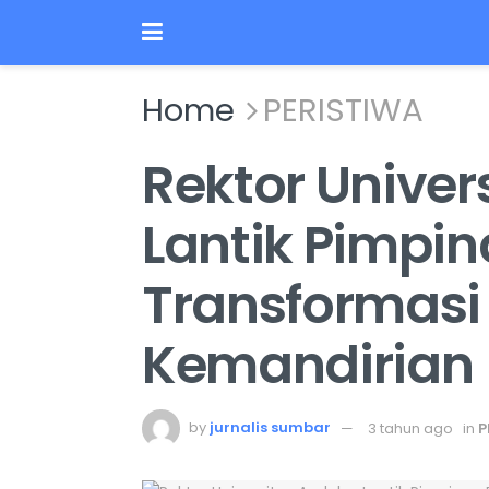
Home
PERISTIWA
Rektor Univer
Lantik Pimpin
Transformasi
Kemandirian
by
jurnalis sumbar
3 tahun ago
in
P