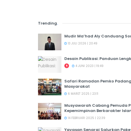
Trending
.
Mudir Ma’had Aly Canduang So
13 JULI 2026 | 20:49
Desain Publikasi: Panduan Leng
4 JUNI 2023 | 19:49
Safari Ramadan Pemko Padang:
Masyarakat
6 MARET 2025 | 23:11
Musyawarah Cabang Pemuda PER
Kepemimpinan Berkarakter Isl
14 FEBRUARI 2025 | 22:39
Yayasan Senarai Salurkan Pak