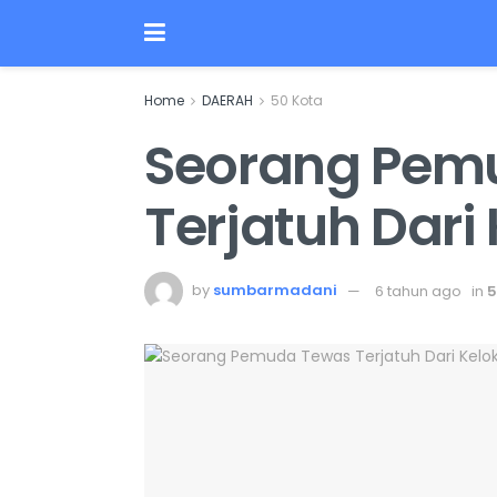
Home
DAERAH
50 Kota
Seorang Pem
Terjatuh Dari 
by
sumbarmadani
6 tahun ago
in
5