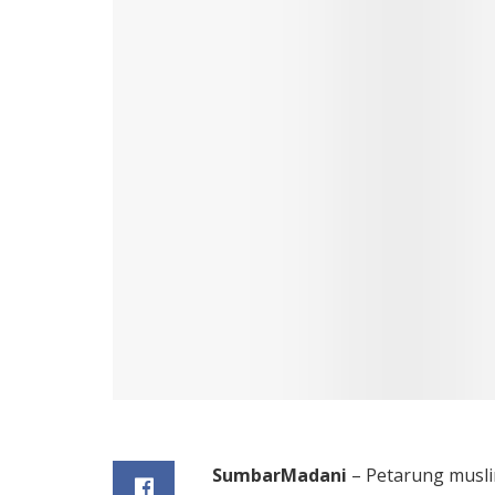
SumbarMadani
– Petarung musl