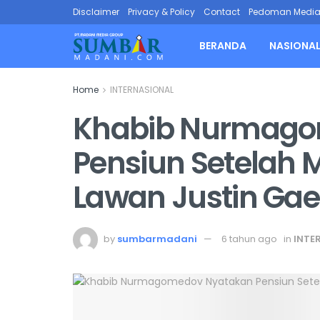
Disclaimer
Privacy & Policy
Contact
Pedoman Media 
BERANDA
NASIONA
Home
INTERNASIONAL
Khabib Nurmago
Pensiun Setelah
Lawan Justin Gae
by
sumbarmadani
6 tahun ago
in
INTE