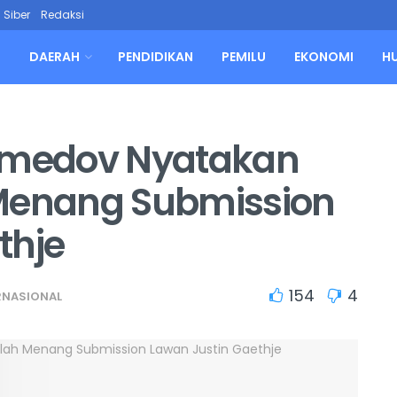
Siber
Redaksi
L
DAERAH
PENDIDIKAN
PEMILU
EKONOMI
H
medov Nyatakan
 Menang Submission
thje
154
4
RNASIONAL