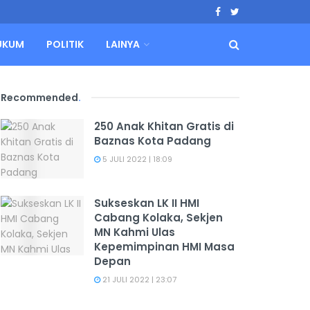
UKUM
POLITIK
LAINYA
Recommended
.
250 Anak Khitan Gratis di
Baznas Kota Padang
5 JULI 2022 | 18:09
Sukseskan LK II HMI
Cabang Kolaka, Sekjen
MN Kahmi Ulas
Kepemimpinan HMI Masa
Depan
21 JULI 2022 | 23:07