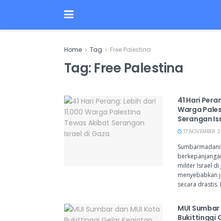
Home
Tag
Free Palestina
Tag:
Free Palestina
41 Hari Peran
Warga Pales
Serangan Is
17 NOVEMBER 2
Sumbarmadani.
berkepanjangan
militer Israel di
menyebabkan j
secara drastis.
MUI Sumbar 
Bukittinggi 