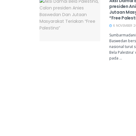
Aksi Damai B
presiden An
Jutaan Masy
“Free Palest
6 NOVEMBER 20
Sumbarmadani.
Baswedan bers
nasional turut 
Bela Palestina' 
pada ...