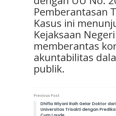
dengan UU No. 2
Pemberantasan Ti
Kasus ini menun
Kejaksaan Neger
memberantas kor
akuntabilitas da
publik.
Previous Post
Dhifla Wiyani Raih Gelar Doktor dar
Universitas Trisakti dengan Predika
Cum Laude