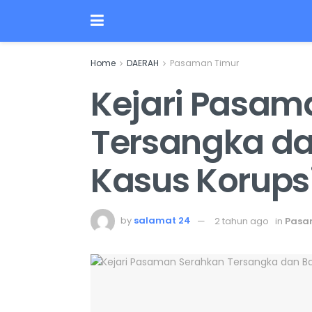
Home
DAERAH
Pasaman Timur
Kejari Pasam
Tersangka da
Kasus Korups
by
salamat 24
2 tahun ago
in
Pasa