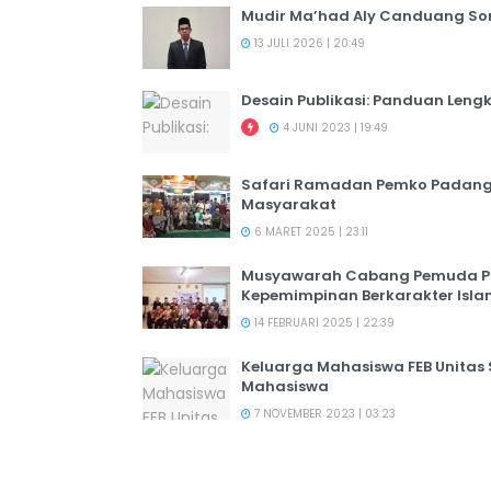
Mudir Ma’had Aly Canduang So
13 JULI 2026 | 20:49
Desain Publikasi: Panduan Leng
4 JUNI 2023 | 19:49
Safari Ramadan Pemko Padang:
Masyarakat
6 MARET 2025 | 23:11
Musyawarah Cabang Pemuda PER
Kepemimpinan Berkarakter Isl
14 FEBRUARI 2025 | 22:39
Keluarga Mahasiswa FEB Unitas
Mahasiswa
7 NOVEMBER 2023 | 03:23