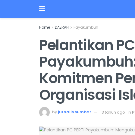
Home
DAERAH
Payakumbuh
Pelantikan PC
Payakumbuh
Komitmen P
Organisasi Is
by
jurnalis sumbar
3 tahun ago
in
P