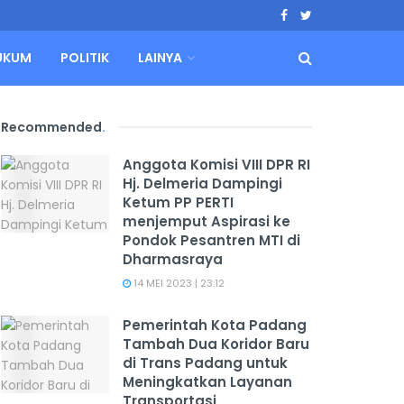
UKUM
POLITIK
LAINYA
Recommended
.
Anggota Komisi VIII DPR RI
Hj. Delmeria Dampingi
Ketum PP PERTI
menjemput Aspirasi ke
Pondok Pesantren MTI di
Dharmasraya
14 MEI 2023 | 23:12
Pemerintah Kota Padang
Tambah Dua Koridor Baru
di Trans Padang untuk
Meningkatkan Layanan
Transportasi