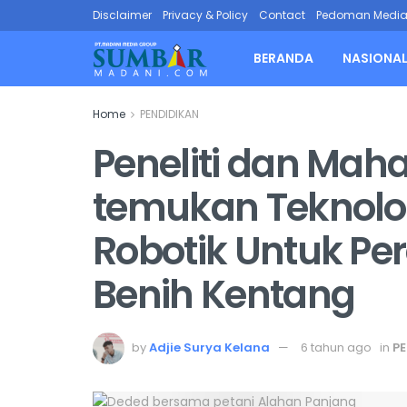
Disclaimer
Privacy & Policy
Contact
Pedoman Media 
BERANDA
NASIONA
Home
PENDIDIKAN
Peneliti dan Mah
temukan Teknolo
Robotik Untuk Per
Benih Kentang
by
Adjie Surya Kelana
6 tahun ago
in
P