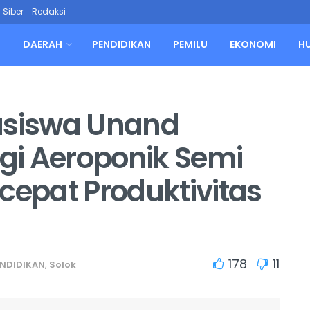
Siber
Redaksi
L
DAERAH
PENDIDIKAN
PEMILU
EKONOMI
H
asiswa Unand
gi Aeroponik Semi
cepat Produktivitas
178
11
ENDIDIKAN
,
Solok