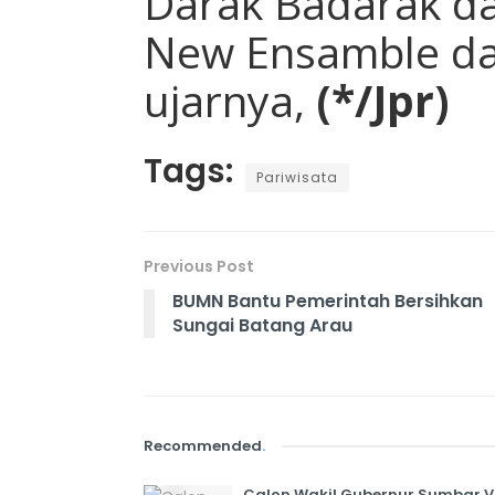
Darak Badarak da
New Ensamble dar
ujarnya,
(*/Jpr)
Tags:
Pariwisata
Previous Post
BUMN Bantu Pemerintah Bersihkan
Sungai Batang Arau
Recommended
.
Calon Wakil Gubernur Sumbar 