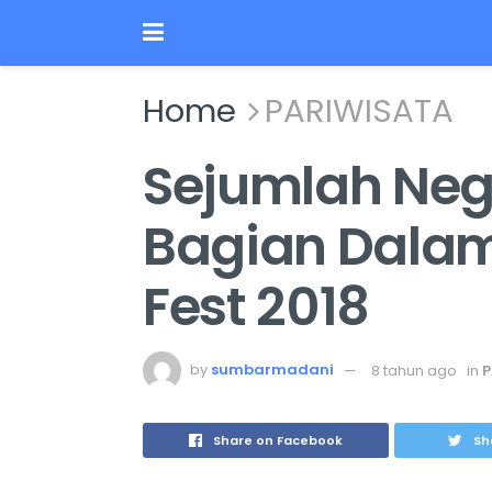
Home
PARIWISATA
Sejumlah Neg
Bagian Dalam
Fest 2018
by
sumbarmadani
8 tahun ago
in
P
Share on Facebook
Sh