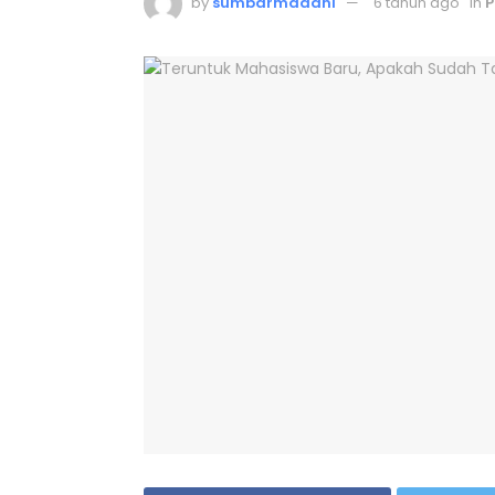
by
sumbarmadani
6 tahun ago
in
P