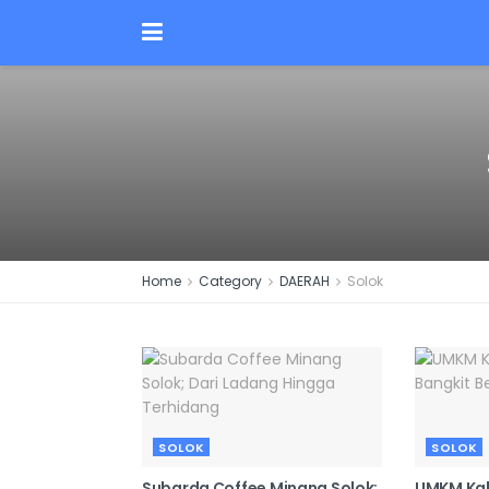
Home
Category
DAERAH
Solok
SOLOK
SOLOK
Subarda Coffee Minang Solok;
UMKM Kab