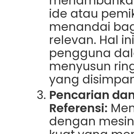
menambahkan
ide atau pemik
menandai bagi
relevan. Hal 
pengguna da
menyusun ring
yang disimpan
Pencarian da
Referensi:
Men
dengan mesin