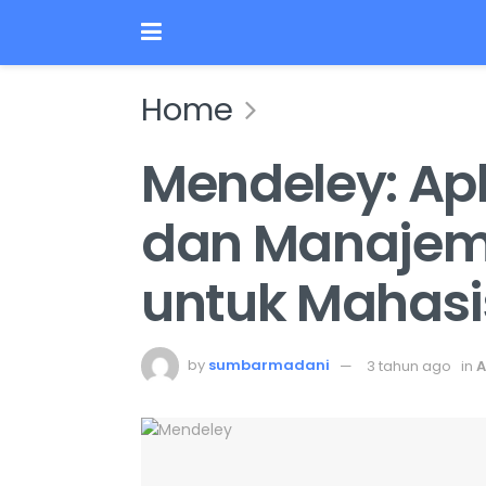
Home
Mendeley: Apl
dan Manajeme
untuk Mahas
by
sumbarmadani
3 tahun ago
in
A