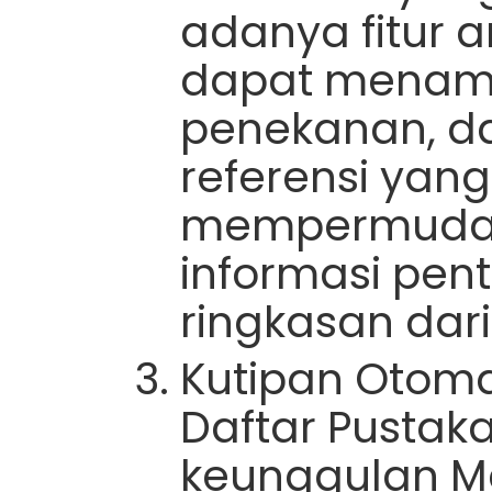
adanya fitur 
dapat menamb
penekanan, d
referensi yang
mempermudah
informasi pe
ringkasan dar
Kutipan Otom
Daftar Pustaka
keunggulan Me