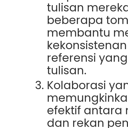
tulisan merek
beberapa tombo
membantu m
kekonsistenan
referensi yan
tulisan.
Kolaborasi yan
memungkinkan
efektif antar
dan rekan pene