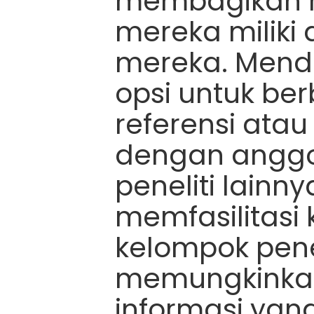
membagikan r
mereka miliki
mereka. Mend
opsi untuk ber
referensi atau 
dengan anggo
peneliti lainnya
memfasilitasi
kelompok pene
memungkinkan
informasi yang 