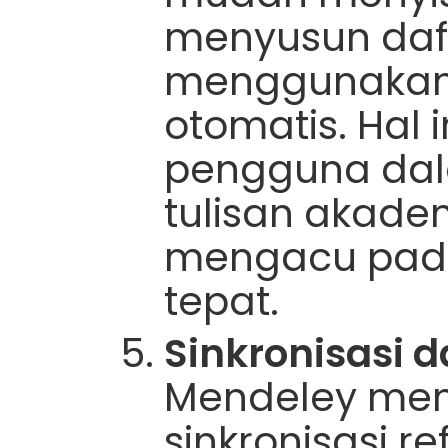
menyusun daf
menggunakan f
otomatis. Ha
pengguna da
tulisan akade
mengacu pada
tepat.
Sinkronisasi d
Mendeley me
sinkronisasi r