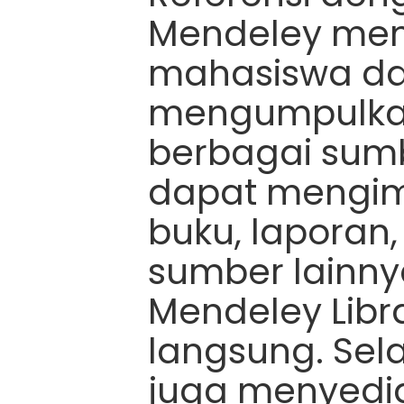
Mendeley me
mahasiswa d
mengumpulkan 
berbagai sum
dapat mengimpo
buku, laporan
sumber lainn
Mendeley Libr
langsung. Sela
juga menyediak