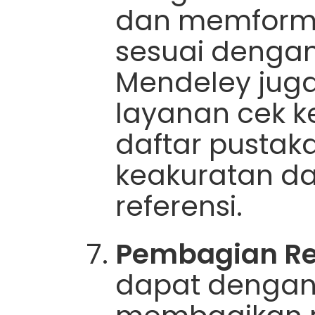
dan memforma
sesuai denga
Mendeley jug
layanan cek 
daftar pustak
keakuratan da
referensi.
Pembagian Ref
dapat denga