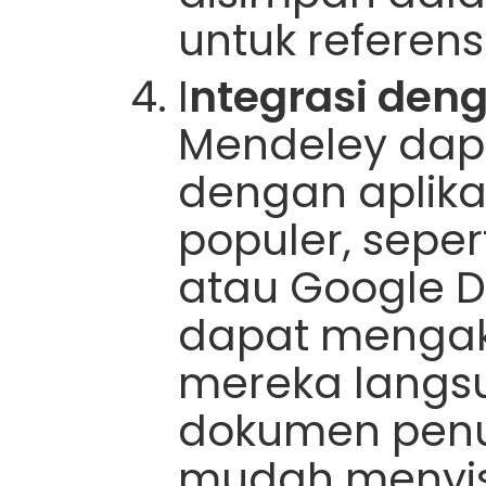
untuk referensi
I
ntegrasi den
Mendeley dapa
dengan aplika
populer, seper
atau Google 
dapat mengaks
mereka langs
dokumen penu
mudah menyisi