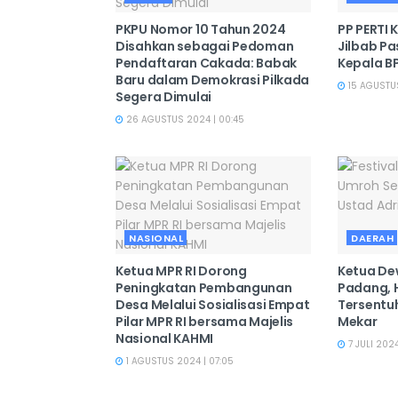
PKPU Nomor 10 Tahun 2024
PP PERTI
Disahkan sebagai Pedoman
Jilbab Pa
Pendaftaran Cakada: Babak
Kepala B
Baru dalam Demokrasi Pilkada
15 AGUSTUS
Segera Dimulai
26 AGUSTUS 2024 | 00:45
NASIONAL
DAERAH
Ketua MPR RI Dorong
Ketua De
Peningkatan Pembangunan
Padang, H
Desa Melalui Sosialisasi Empat
Tersentu
Pilar MPR RI bersama Majelis
Mekar
Nasional KAHMI
7 JULI 2024 
1 AGUSTUS 2024 | 07:05