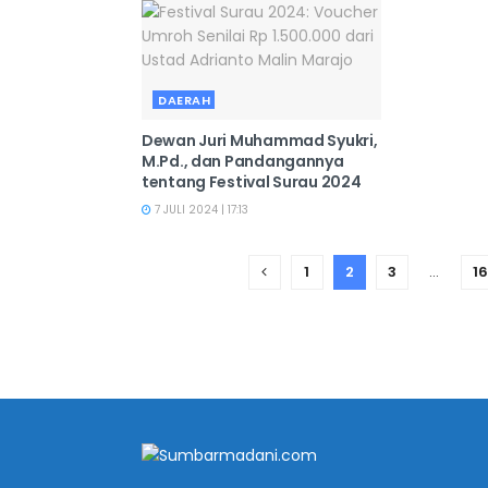
DAERAH
Dewan Juri Muhammad Syukri,
M.Pd., dan Pandangannya
tentang Festival Surau 2024
7 JULI 2024 | 17:13
1
2
3
…
16