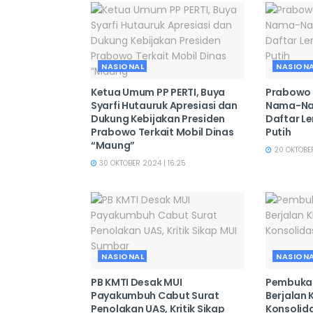
NASIONAL
NASION
Ketua Umum PP PERTI, Buya
Prabowo
Syarfi Hutauruk Apresiasi dan
Nama-Nam
Dukung Kebijakan Presiden
Daftar L
Prabowo Terkait Mobil Dinas
Putih
“Maung”
20 OKTOBER
30 OKTOBER 2024 | 16:25
NASIONAL
NASION
PB KMTI Desak MUI
Pembukaa
Payakumbuh Cabut Surat
Berjalan
Penolakan UAS, Kritik Sikap
Konsolid