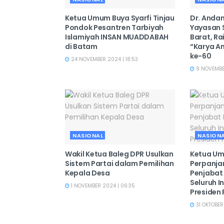
Ketua Umum Buya Syarfi Tinjau
Dr. Andan
Pondok Pesantren Tarbiyah
Yayasan 
Islamiyah INSAN MUADDABAH
Barat, R
di Batam
“Karya A
ke-60
24 NOVEMBER 2024 | 18:53
9 NOVEMBER
NASIONAL
NASION
Wakil Ketua Baleg DPR Usulkan
Ketua Um
Sistem Partai dalam Pemilihan
Perpanja
Kepala Desa
Penjabat
Seluruh 
1 NOVEMBER 2024 | 06:35
Presiden
31 OKTOBER 