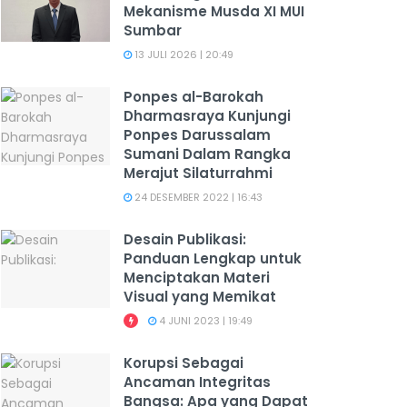
Mekanisme Musda XI MUI
Sumbar
13 JULI 2026 | 20:49
Ponpes al-Barokah
Dharmasraya Kunjungi
Ponpes Darussalam
Sumani Dalam Rangka
Merajut Silaturrahmi
24 DESEMBER 2022 | 16:43
Desain Publikasi:
Panduan Lengkap untuk
Menciptakan Materi
Visual yang Memikat
4 JUNI 2023 | 19:49
Korupsi Sebagai
Ancaman Integritas
Bangsa: Apa yang Dapat